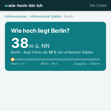
wie-hoch-bin-ich
Alle Städte
Höhenmesser
›
Höhencheck Städte
› Berlin
Wie hoch liegt Berlin?
38
m ü. NN
Berlin · liegt höher als
10 %
der erfassten Städte
Meer · 0 m
Berlin · 38 m
Zugspitze · 2.962 m