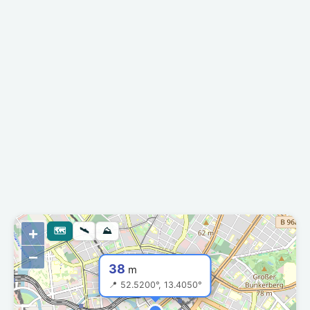
+
🗺
🛰
⛰
−
38
m
📍 52.5200°, 13.4050°