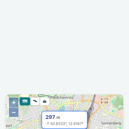
+
🗺
🛰
⛰
−
297
m
📍 50.8333°, 12.9167°