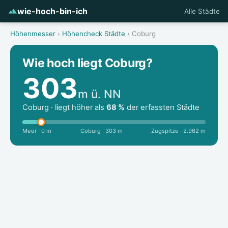
wie-hoch-bin-ich
Alle Städte
Höhenmesser
›
Höhencheck Städte
› Coburg
Wie hoch liegt Coburg?
303
m ü. NN
Coburg · liegt höher als
68 %
der erfassten Städte
Meer · 0 m
Coburg · 303 m
Zugspitze · 2.962 m