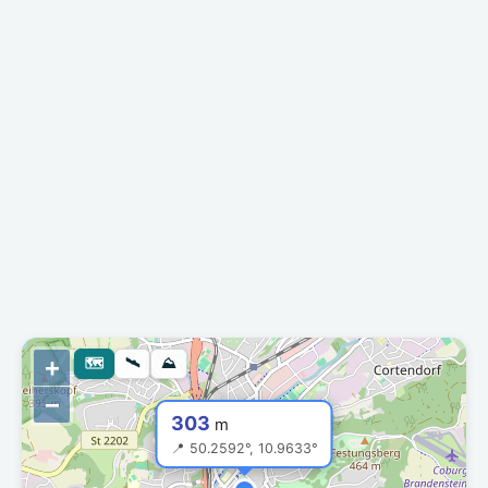
+
🗺
🛰
⛰
−
303
m
📍 50.2592°, 10.9633°