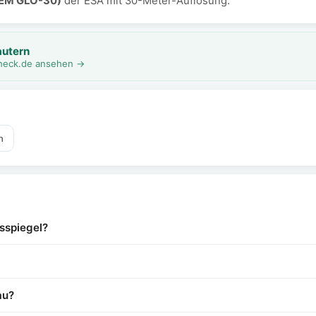
DEM GLO-30)
der ESA mit 30-Meter-Auflösung.
autern
rcheck.de ansehen →
n
sspiegel?
au?