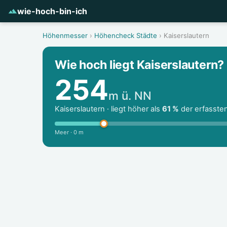
wie-hoch-bin-ich
Höhenmesser
›
Höhencheck Städte
› Kaiserslautern
Wie hoch liegt Kaiserslautern?
254
m ü. NN
Kaiserslautern · liegt höher als
61 %
der erfasste
Meer · 0 m