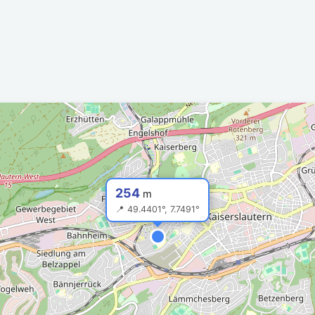
254
m
📍 49.4401°, 7.7491°