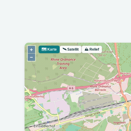
+
🗺
Karte
🛰
Satellit
⛰
Relief
−