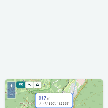
+
🗺
🛰
⛰
−
917
m
📍 47.4390°, 11.2595°