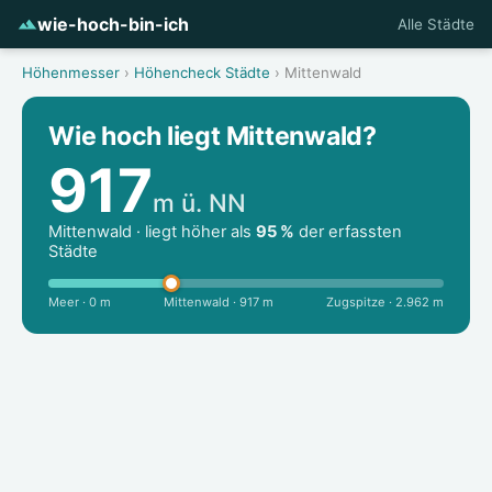
wie-hoch-bin-ich
Alle Städte
Höhenmesser
›
Höhencheck Städte
› Mittenwald
Wie hoch liegt Mittenwald?
917
m ü. NN
Mittenwald · liegt höher als
95 %
der erfassten
Städte
Meer · 0 m
Mittenwald · 917 m
Zugspitze · 2.962 m