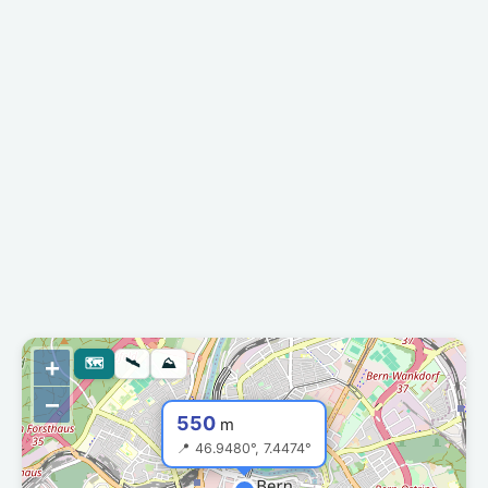
+
🗺
🛰
⛰
−
550
m
📍 46.9480°, 7.4474°