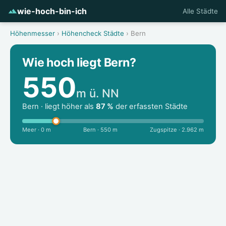
wie-hoch-bin-ich
Alle Städte
Höhenmesser
›
Höhencheck Städte
› Bern
Wie hoch liegt Bern?
550
m ü. NN
Bern · liegt höher als
87 %
der erfassten Städte
Meer · 0 m
Bern · 550 m
Zugspitze · 2.962 m