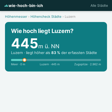
wie-hoch-bin-ich
Alle Städte
Höhenmesser
›
Höhencheck Städte
› Luzern
Wie hoch liegt Luzern?
445
m ü. NN
Luzern · liegt höher als
83 %
der erfassten Städte
Meer · 0 m
Luzern · 445 m
Zugspitze · 2.962 m