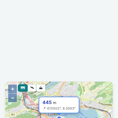
+
🗺
🛰
⛰
−
445
m
📍 47.0502°, 8.3093°