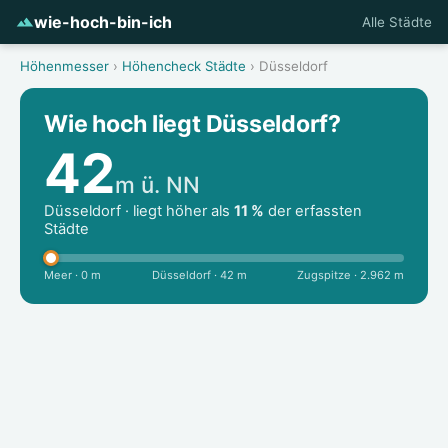
wie-hoch-bin-ich
Alle Städte
Höhenmesser
›
Höhencheck Städte
› Düsseldorf
Wie hoch liegt Düsseldorf?
42
m ü. NN
Düsseldorf · liegt höher als
11 %
der erfassten
Städte
Meer · 0 m
Düsseldorf · 42 m
Zugspitze · 2.962 m