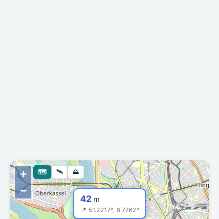
+
🗺
🛰
⛰
−
42
m
📍 51.2217°, 6.7762°