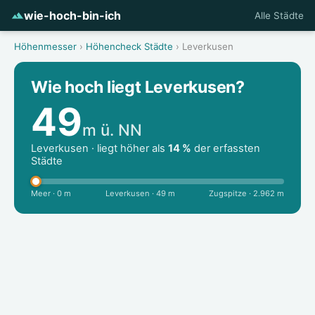
wie-hoch-bin-ich
Alle Städte
Höhenmesser
›
Höhencheck Städte
› Leverkusen
Wie hoch liegt Leverkusen?
49
m ü. NN
Leverkusen · liegt höher als
14 %
der erfassten
Städte
Meer · 0 m
Leverkusen · 49 m
Zugspitze · 2.962 m