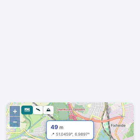
+
🗺
🛰
⛰
−
49
m
📍 51.0459°, 6.9897°