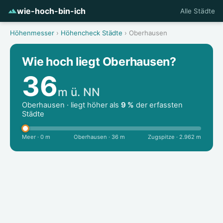
wie-hoch-bin-ich
Alle Städte
Höhenmesser
›
Höhencheck Städte
› Oberhausen
Wie hoch liegt Oberhausen?
36
m ü. NN
Oberhausen · liegt höher als
9 %
der erfassten
Städte
Meer · 0 m
Oberhausen · 36 m
Zugspitze · 2.962 m