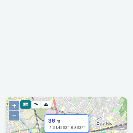
+
🗺
🛰
⛰
−
36
m
📍 51.4963°, 6.8637°