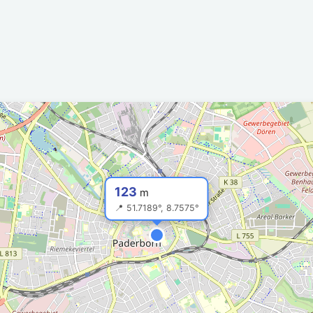
123
m
📍 51.7189°, 8.7575°