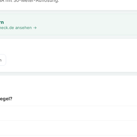
SA mit 30-Meter-Auflösung.
rn
rcheck.de ansehen →
n
iegel?