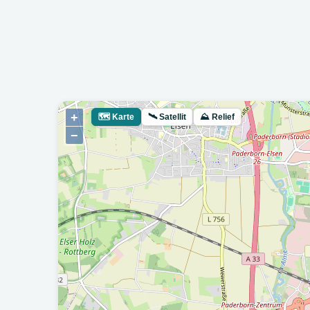
+
🗺
Karte
🛰
Satellit
⛰
Relief
−