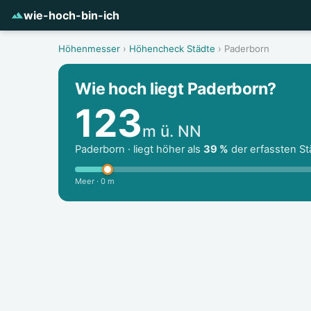
wie-hoch-bin-ich
Höhenmesser
›
Höhencheck Städte
› Paderborn
Wie hoch liegt Paderborn?
123
m ü. NN
Paderborn · liegt höher als
39 %
der erfassten St
Meer · 0 m