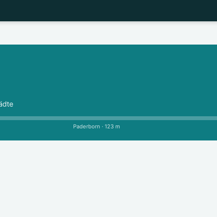
ädte
Paderborn · 123 m