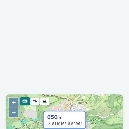
+
🗺
🛰
⛰
−
650
m
📍 51.1916°, 8.5296°