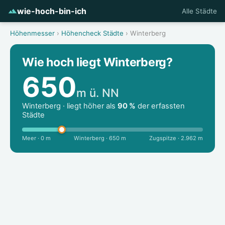
wie-hoch-bin-ich
Alle Städte
Höhenmesser
›
Höhencheck Städte
› Winterberg
Wie hoch liegt Winterberg?
650
m ü. NN
Winterberg · liegt höher als
90 %
der erfassten
Städte
Meer · 0 m
Winterberg · 650 m
Zugspitze · 2.962 m